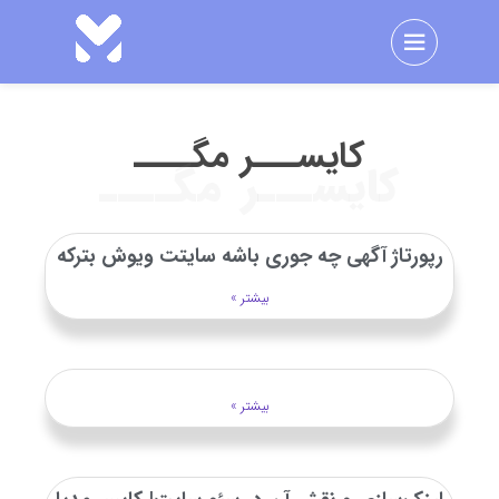
کایســـر مگــــ​
کایســـر مگــــ​
رپورتاژ آگهی چه جوری باشه سایتت ویوش بترکه
بیشتر »
بیشتر »