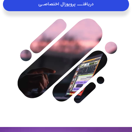
دریافتـــ پروپوزال اختصاصـی