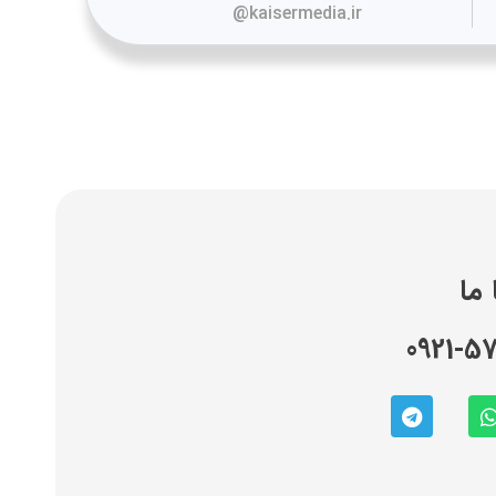
kaisermedia.ir@
ما
0921-5