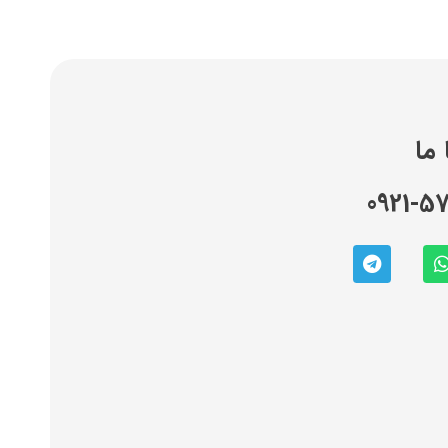
ما
0921-5