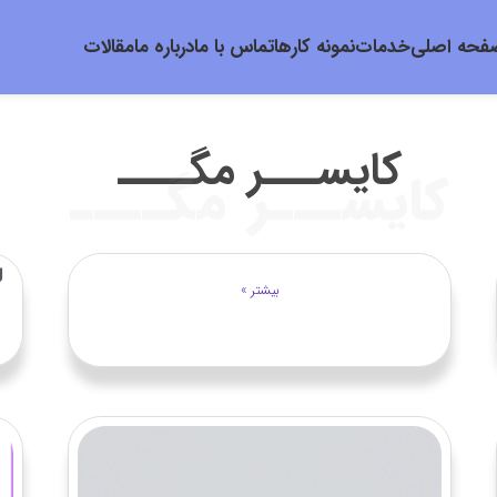
فحه اصلی
خدمات
نمونه کارها
تماس با ما
درباره ما
مقالات
کایســـر مگــــ​
کایســـر مگــــ​
ل
بیشتر »